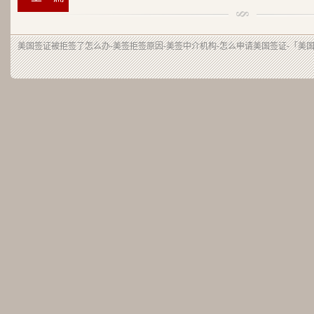
美国签证被拒签了怎么办-美签拒签原因-美签中介机构-怎么申请美国签证-「美