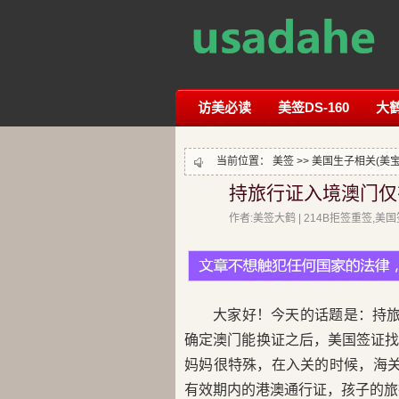
访美必读
美签DS-160
大
当前位置：
美签
>>
美国生子相关(美宝
持旅行证入境澳门仅
作者:美签大鹤 | 214B拒签重签,
大家好！今天的话题是：持
确定澳门能换证之后，美国签证
妈妈很特殊，在入关的时候，海
有效期内的港澳通行证，孩子的旅