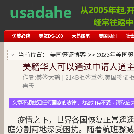
访美必读
美签DS-160
大鹤随笔
美国见闻
社
当前位置：
美国签证博客
>>
2023年美国
美籍华人可以通过申请人道
作者:美签大鹤 | 214B拒签重签,美国签证
再签
疫情之下，世界各国恢复正常遥
庭分割两地深受困扰。随着航班骤减