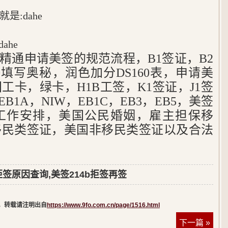
:dahe
ahe
，精通申请美签的规范流程，B1签证，B2
60填写奥秘，润色加分DS160表，申请美
工卡，绿卡，H1B工签，K1签证，J1签
B1A，NIW，EB1C，EB3，EB5，美签
工作安排，美国公民婚姻，雇主担保移
移民类签证，美国非移民类签证以及合法
拒签原因查询,美签214b拒签再签
，转载请注明出自
https://www.9fo.com.cn/page/1516.html
下一篇 »