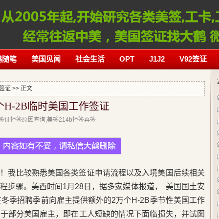
鹤随笔
美国见闻
社会生活
OPT
J1J2
V92签证
签证
>> 正文
H-2B临时美国工作签证
美国签证拒签原因查询,美签214b拒签再签
鹤！我比较熟悉美国各类签证申请流程以及入境美国后续相关
程步骤。美西时间1月28日，据多家媒体报道， 美国国土安
冬季招聘季前向雇主提供额外的2万个H-2B季节性美国工作
用于部分美国雇主，即在工人短缺的情况下面临损失，并试图