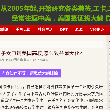
鹤随笔
美国见闻
社会生活
OPT
J1J2
V92签证
为子女申请美国高校,怎么效益最大化?
美国签证拒签原因查询,美签214b拒签再签
美国绿卡获批后，自己怎样才能算作是美国某一个州的永久居
去读大学了，想了解下是否可以凭借州内居民身份享受学费优
别看重学生是否为本州学生。在美国的社会文化中，州的概念
点也体现在高校录取学生时。很多美国高校在招生时，会考虑