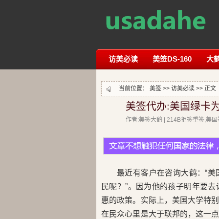
访美必读
美签DS-160
大
当前位置：
美签
>>
访美必读
>> 正文
美签代办:美国绿卡
作者:美签大鹤 | 214B拒签重签,
最近有客户在咨询大鹤：“
民呢？”。因为他的孩子明年要
惠的政策。实际上，美国大学特
在民众心里是大于联邦的，这一