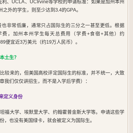
、UCLA、UCIrvine等学校的申请标准：如果是加州本州
加州之外的学生，则至少达到3.4的GPA。
费也非常低廉，通常只占国际生的三分之一甚至更低。根据
21年学费，加州本州学生每天总费用（学费+食宿+其他）约
5,089便宜近3万美元（约19万人民币）。
本土生？
相比较来的，但美国高校评定国际生的标准，并不统一，大致
章我们仅仅讲招生，而不是入学后学费）：
卡来定义身份
斯坦福大学、埃默里大学、约翰霍普金斯大学等。申请这些学
份，也没有美国绿卡，就会被定义为国际生。