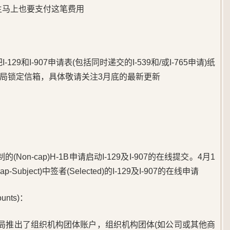
雇主马上也要支付这笔费用
129和I-907申请表(包括同时递交的I-539和/或I-765申请)纸
局锁定信箱，具体敬请关注3月底的最新更新
on-cap)H-1B申请启动I-129及I-907的在线提交。4月1
bject)中签者(Selected)的I-129及I-907的在线申请
ounts)：
民局推出了组织机构团体账户，组织机构团体(如公司或其他商