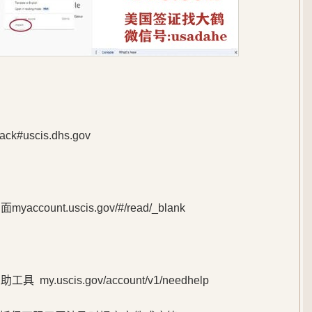
#uscis.dhs.gov
ount.uscis.gov/#/read/_blank
y.uscis.gov/account/v1/needhelp