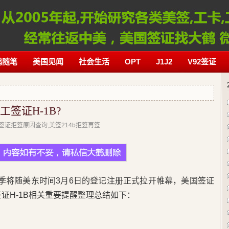
鹤随笔
美国见闻
社会生活
OPT
J1J2
V92签证
工签证H-1B?
美国签证拒签原因查询,美签214b拒签再签
财年)申请季将随美东时间3月6日的登记注册正式拉开帷幕，美国签证
签证H-1B相关重要提醒整理总结如下：