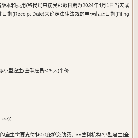
正确的表格版本和费用(移民局只接受邮戳日期为2024年4月1日当天或
日期(Receipt Date)来确定法律法规的申请截止日期(Filing
构/小型雇主(全职雇员≤25人)半价
Fee)：
-140申请的雇主需要支付$600庇护资助费，非营利机构/小型雇主(全