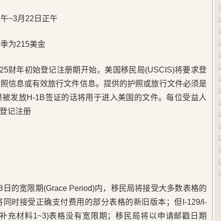
午~3月22日正午
季为215美金
025财年初始登记注册期开始，美国移民局(USCIS)将要求登
护照信息或有效旅行文件信息。提供的护照或旅行文件必须是
被发放H-1B签证的话将用于进入美国的文件。每位受益人
登记注册
月3日的宽限期(Grace Period)内，移民局将接受大多数表格的
时接受正确支付费用的部分表格的新旧版本；但I-129/I-
I-600A(含补充材料1~3)表格没有宽限期；移民局将以申请邮戳日期