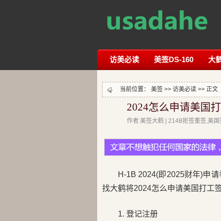
访美必读
美签DS-160
大
当前位置：
美签
>>
访美必读
>> 正文
2024怎么申请美国打
作者:美签大鹤 | 214B拒签重签,
H-1B 2024(即2025
找大鹤将2024怎么申请美国打工
1. 登记注册