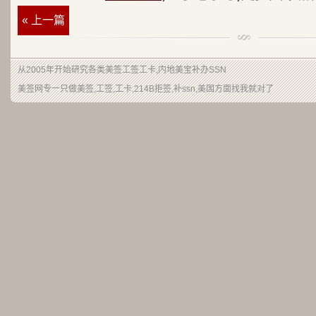
« 上一篇
从2005年开始研究各类美签工签工卡,内地美宝补办SSN
美签网专一只做美签,工签,工卡,214B拒签,补ssn,美国方面找我就对了