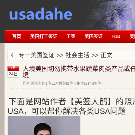
首页
美国打工签证
工签
美国签证
H1B
美
专一美国签证 >>
社会生活
>> 正文
入境美国切勿携带水果蔬菜肉类产品或
5月
24日
境
作者:美签大鹤 | 专业对付美国签证拒签(214B拒签)
下面是网站作者【美签大鹤】的照
USA，可以帮你解决各类USA问题