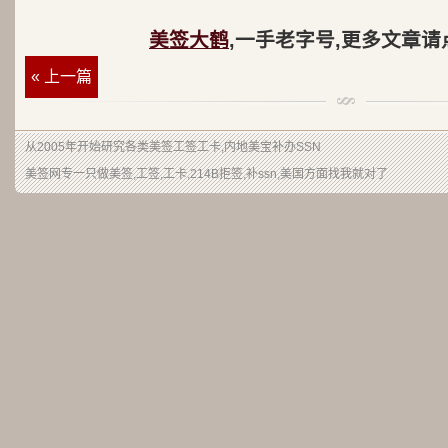
美签大鹤
,一手老字号,更多文章请
« 上一篇
从2005年开始研究各类美签工签工卡,内地美宝补办SSN
美签网专一只做美签,工签,工卡,214B拒签,补ssn,美国方面找我就对了