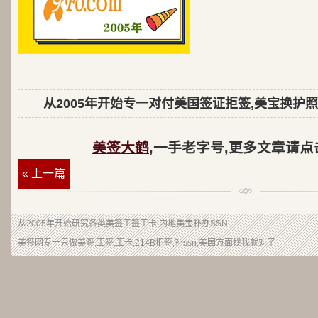
从2005年开始专一对付美国签证拒签,美宝换护照
美签大鹤
,一手老字号,更多文章请点
« 上一篇
从2005年开始研究各类美签工签工卡,内地美宝补办SSN
美签网专一只做美签,工签,工卡,214B拒签,补ssn,美国方面找我就对了