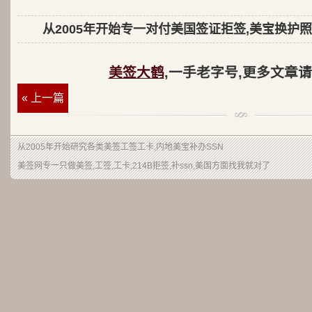
从2005年开始专一对付美国签证拒签,美宝换护照
美签大鹤
,一手老字号,更多文章
« 上一篇
从2005年开始研究各类美签工签工卡,内地美宝补办SSN
美签网专一只做美签,工签,工卡,214B拒签,补ssn,美国方面找我就对了