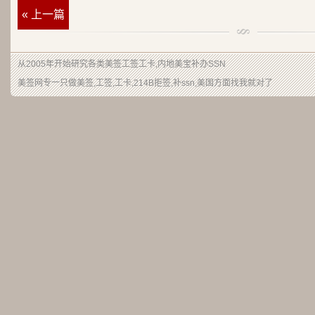
« 上一篇
从2005年开始研究各类美签工签工卡,内地美宝补办SSN
美签网专一只做美签,工签,工卡,214B拒签,补ssn,美国方面找我就对了