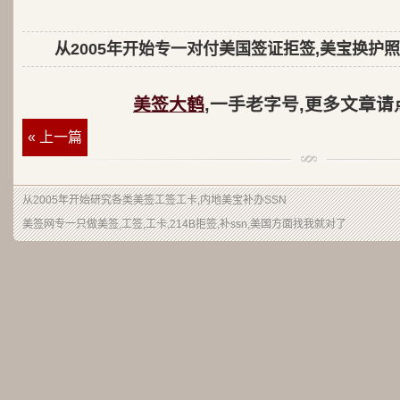
从2005年开始专一对付美国签证拒签,美宝换护照
美签大鹤
,一手老字号,更多文章请
« 上一篇
从2005年开始研究各类美签工签工卡,内地美宝补办SSN
美签网专一只做美签,工签,工卡,214B拒签,补ssn,美国方面找我就对了