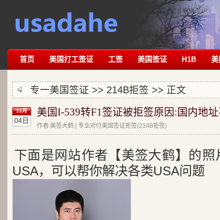
首页
美国打工签证
工签
美国签证
H1B
美
专一美国签证 >>
214B拒签
>> 正文
美国I-539转F1签证被拒签原因:国内地
11月
04日
作者:美签大鹤 | 专业对付美国签证拒签(214B拒签)
下面是网站作者【美签大鹤】的照
USA，可以帮你解决各类USA问题