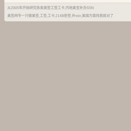
从2005年开始研究各类美签工签工卡,内地美宝补办SSN
美签网专一只做美签,工签,工卡,214B拒签,补ssn,美国方面找我就对了