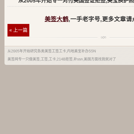
从2005年开始专一对付美国签证拒签,美宝换护照
美签大鹤
,一手老字号,更多文章请
« 上一篇
从2005年开始研究各类美签工签工卡,内地美宝补办SSN
美签网专一只做美签,工签,工卡,214B拒签,补ssn,美国方面找我就对了