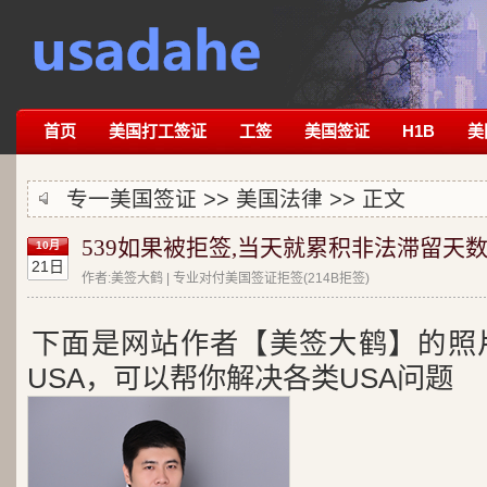
首页
美国打工签证
工签
美国签证
H1B
美
专一美国签证 >>
美国法律
>> 正文
539如果被拒签,当天就累积非法滞留天
10月
21日
作者:美签大鹤 | 专业对付美国签证拒签(214B拒签)
下面是网站作者【美签大鹤】的照
USA，可以帮你解决各类USA问题