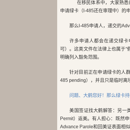
在移民体系中，大家熟悉的Ad
申请绿卡（I-485还在审理中）
那么I-485申请人，递交的Adv
许多申请人都会在递交绿卡申请（
可）。这类文件在法律上也属于“假释入
明确列入豁免范围。
针对目前正在申请绿卡的人群
485 pending），并且只是临时
问题、大鹤您好！那么绿卡持
美国签证找大鹤解答：另一类常
Permit）返美。有人担心：既然
Advance Parole和回美证表面