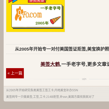
从2005年开始专一对付美国签证拒签,美宝换护照
美签大鹤
,一手老字号,更多文章
« 上一篇
从2005年开始研究各类美签工签工卡,内地美宝补办SSN
美签网专一只做美签,工签,工卡,214B拒签,补ssn,美国方面找我就对了