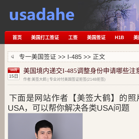
首页
美国打工签证
工签
美国签证
H1B
美
专一美国签证 >>
I-485
>> 正文
美国境内递交I-485调整身份申请哪些注
10月
15日
作者:美签大鹤 | 专业对付美国签证拒签(214B拒签)
下面是网站作者【美签大鹤】的照
USA，可以帮你解决各类USA问题