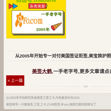
从2005年开始专一对付美国签证拒签,美宝换护照
美签大鹤
,一手老字号,更多文章请点
« 上一篇
从2005年开始研究各类美签工签工卡,内地美宝补办SSN
美签网专一只做美签,工签,工卡,214B拒签,补ssn,美国方面找我就对了