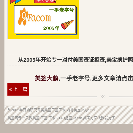
从2005年开始专一对付美国签证拒签,美宝换护照
美签大鹤
,一手老字号,更多文章请点
« 上一篇
从2005年开始研究各类美签工签工卡,内地美宝补办SSN
美签网专一只做美签,工签,工卡,214B拒签,补ssn,美国方面找我就对了