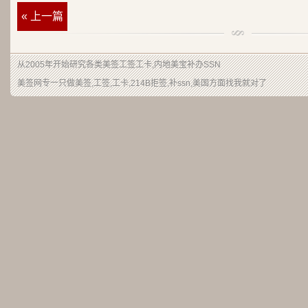
« 上一篇
从2005年开始研究各类美签工签工卡,内地美宝补办SSN
美签网专一只做美签,工签,工卡,214B拒签,补ssn,美国方面找我就对了