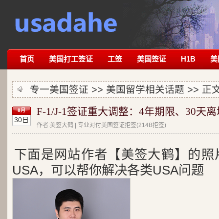
首页
美国打工签证
工签
美国签证
H1B
美
专一美国签证 >>
美国留学相关话题
>> 正
F-1/J-1签证重大调整：4年期限、30
8月
30日
作者:美签大鹤 | 专业对付美国签证拒签(214B拒签)
下面是网站作者【美签大鹤】的照
USA，可以帮你解决各类USA问题