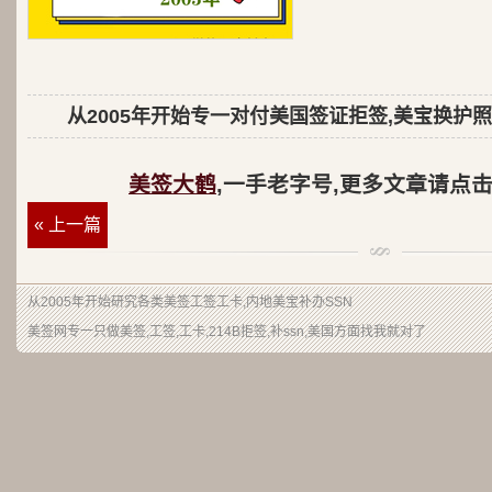
从2005年开始专一对付美国签证拒签,美宝换护照
美签大鹤
,一手老字号,更多文章请点
« 上一篇
从2005年开始研究各类美签工签工卡,内地美宝补办SSN
美签网专一只做美签,工签,工卡,214B拒签,补ssn,美国方面找我就对了