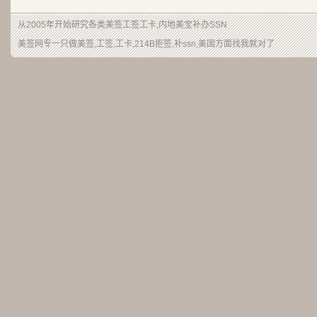
从2005年开始研究各类美签工签工卡,内地美宝补办SSN
美签网专一只做美签,工签,工卡,214B拒签,补ssn,美国方面找我就对了