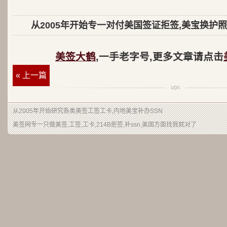
从2005年开始专一对付美国签证拒签,美宝换护照
美签大鹤
,一手老字号,更多文章请点击
« 上一篇
从2005年开始研究各类美签工签工卡,内地美宝补办SSN
美签网专一只做美签,工签,工卡,214B拒签,补ssn,美国方面找我就对了