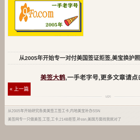
从2005年开始专一对付美国签证拒签,美宝换护照
美签大鹤
,一手老字号,更多文章请点
« 上一篇
从2005年开始研究各类美签工签工卡,内地美宝补办SSN
美签网专一只做美签,工签,工卡,214B拒签,补ssn,美国方面找我就对了