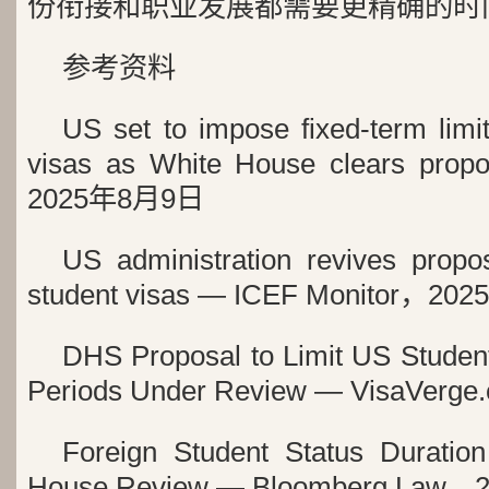
份衔接和职业发展都需要更精确的时
参考资料
US set to impose fixed-term limi
visas as White House clears pro
2025年8月9日
US administration revives propos
student visas — ICEF Monitor，2
DHS Proposal to Limit US Student
Periods Under Review — VisaVe
Foreign Student Status Duration
House Review — Bloomberg Law