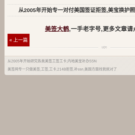
从2005年开始专一对付美国签证拒签,美宝换护照
美签大鹤
,一手老字号,更多文章请
« 上一篇
从2005年开始研究各类美签工签工卡,内地美宝补办SSN
美签网专一只做美签,工签,工卡,214B拒签,补ssn,美国方面找我就对了