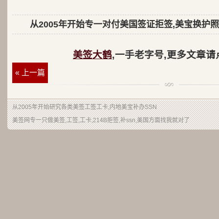
从2005年开始专一对付美国签证拒签,美宝换护照
美签大鹤
,一手老字号,更多文章请
« 上一篇
从2005年开始研究各类美签工签工卡,内地美宝补办SSN
美签网专一只做美签,工签,工卡,214B拒签,补ssn,美国方面找我就对了