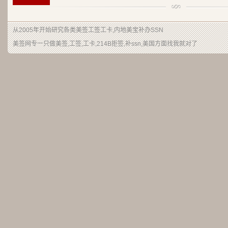
从2005年开始研究各类美签工签工卡,内地美宝补办SSN
美签网专一只做美签,工签,工卡,214B拒签,补ssn,美国方面找我就对了