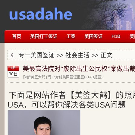
首页
美国打工签证
工签
美国签证
H1B
美
专一美国签证 >>
社会生活
>> 正文
美最高法院对“废除出生公民权”案做出
6月
30日
作者:美签大鹤 | 专业对付美国签证拒签(214B拒签)
下面是网站作者【美签大鹤】的照
USA，可以帮你解决各类USA问题