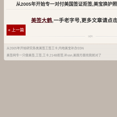
从2005年开始专一对付美国签证拒签,美宝换护照
美签大鹤
,一手老字号,更多文章请点
« 上一篇
从2005年开始研究各类美签工签工卡,内地美宝补办SSN
美签网专一只做美签,工签,工卡,214B拒签,补ssn,美国方面找我就对了