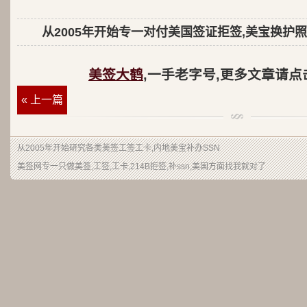
从2005年开始专一对付美国签证拒签,美宝换护照
美签大鹤
,一手老字号,更多文章请点
« 上一篇
从2005年开始研究各类美签工签工卡,内地美宝补办SSN
美签网专一只做美签,工签,工卡,214B拒签,补ssn,美国方面找我就对了