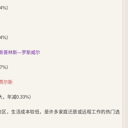
14%）
84%）
迪斯普林斯—罗斯威尔
77%）
费尔斯
大，年减0.33%）
地区，生活成本较低，是许多家庭迁居或远程工作的热门选