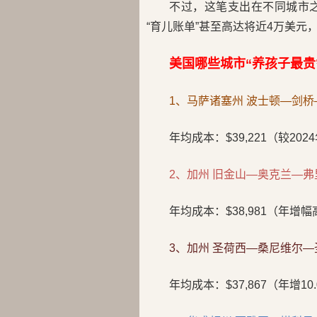
不过，这笔支出在不同城市
“育儿账单”甚至高达将近4万美
美国哪些城市“养孩子最贵
1、马萨诸塞州 波士顿—剑桥
年均成本：$39,221（较202
2、加州 旧金山—奥克兰—弗
年均成本：$38,981（年增幅高
3、加州 圣荷西—桑尼维尔
年均成本：$37,867（年增10