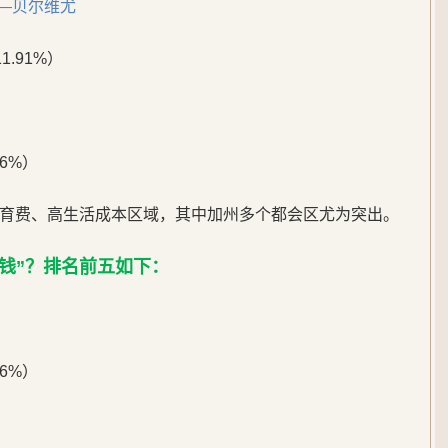
马—贝尔维尤
1.91%）
16%）
育费、高生活成本区域，其中加州多个都会区尤为突出。
钱”？排名前五如下：
06%）