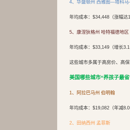
4、华盛顿州 西雅图—塔科
年均成本：$34,448（涨幅达1
5、康涅狄格州 哈特福德地区
年均成本：$33,149（增长3.
这些城市多属于高房价、高保
美国哪些城市“养孩子最省
1、阿拉巴马州 伯明翰
年均成本：$19,082（年减8.
2、田纳西州 孟菲斯