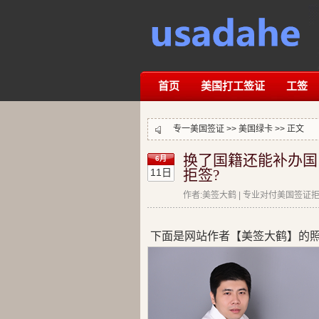
首页
美国打工签证
工签
专一美国签证 >>
美国绿卡
>> 正文
换了国籍还能补办国
6月
11日
拒签?
作者:美签大鹤 | 专业对付美国签证拒签
下面是网站作者【美签大鹤】的照