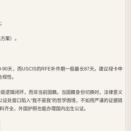
；
选方案）。
-90天，而USCIS的RFE补件期一般最长87天。建议绿卡申
合规性。
查的是逻辑闭环，而非当前国籍。当国籍身份切换时，法律意义
公证处窗口陷入“我不是我”的哲学困境，不如用严谨的证据链
料齐全，外国护照也能办理国内出生公证。