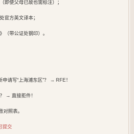
（即使父母已故也需标注）；
处官方英文译本；
》（带公证处钢印）。
申请写“上海浦东区”？ → RFE！
 → 直接拒件！
拼音对照表。
可提交