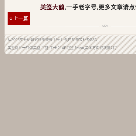
美签大鹤
,一手老字号,更多文章请点
« 上一篇
从2005年开始研究各类美签工签工卡,内地美宝补办SSN
美签网专一只做美签,工签,工卡,214B拒签,补ssn,美国方面找我就对了