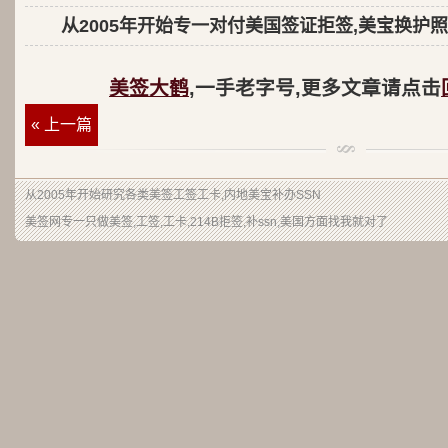
从2005年开始专一对付美国签证拒签,美宝换护照
美签大鹤
,一手老字号,更多文章请点击
« 上一篇
从2005年开始研究各类美签工签工卡,内地美宝补办SSN
美签网专一只做美签,工签,工卡,214B拒签,补ssn,美国方面找我就对了