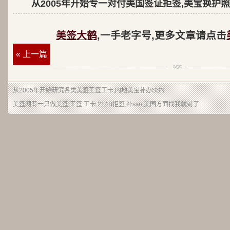
从2005年开始专一对付美国签证拒签,美宝换护照
美签大鹤
,一手老字号,更多文章请点击
« 上一篇
从2005年开始研究各类美签工签工卡,内地美宝补办SSN
美签网专一只做美签,工签,工卡,214B拒签,补ssn,美国方面找我就对了