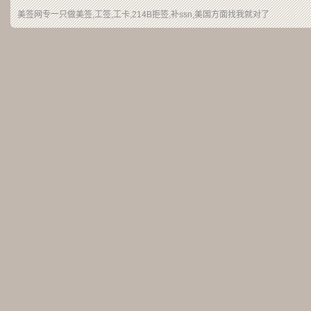
美签网专一只做美签,工签,工卡,214B拒签,补ssn,美国方面找我就对了