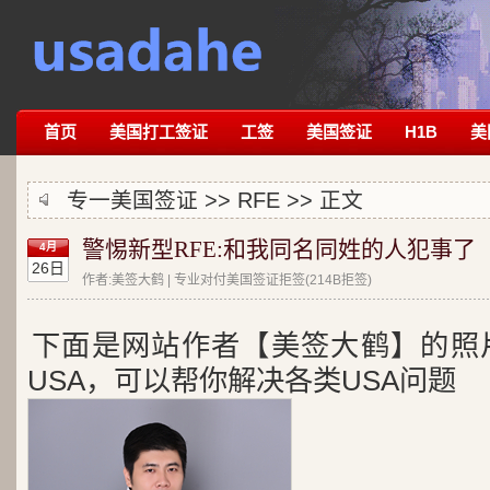
首页
美国打工签证
工签
美国签证
H1B
美
专一美国签证 >>
RFE
>> 正文
警惕新型RFE:和我同名同姓的人犯事了
4月
26日
作者:美签大鹤 | 专业对付美国签证拒签(214B拒签)
下面是网站作者【美签大鹤】的照
USA，可以帮你解决各类USA问题