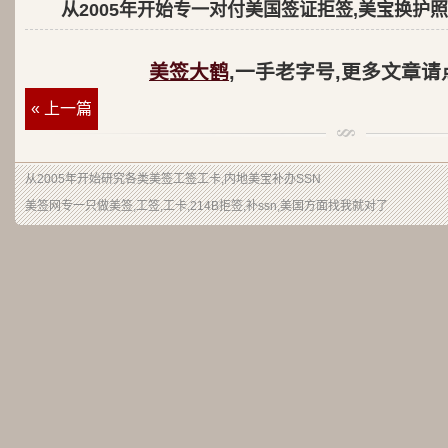
从2005年开始专一对付美国签证拒签,美宝换护照
美签大鹤
,一手老字号,更多文章请
« 上一篇
从2005年开始研究各类美签工签工卡,内地美宝补办SSN
美签网专一只做美签,工签,工卡,214B拒签,补ssn,美国方面找我就对了