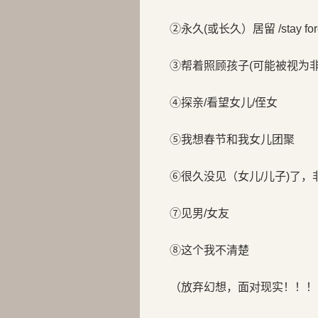
②永久(或长久）居留 /stay forev
③帮着照顾孩子(可能被视为非法工作）/
④探亲/看望女儿/侄女
⑤我想春节和我女儿团聚
⑥很久没见（女儿/儿子)了
⑦见男/女友
⑧这个我不清楚
（放弃幻想，面对现实！！！