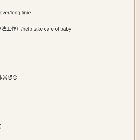
er/long time
help take care of baby
，非常想念
）