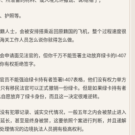
份、所准备的材料、或入境允许撒谎、说/给错了；
、护照等。
外籍人士，会被安排搭乘返回原籍国的飞机，整个过程速度很
海关工作人员怎么说你就得怎么做。
会申请面见法官的，但你千万不能签署主动放弃绿卡的I-407
你有权拒绝签字。
官员不能强迫绿卡持有者签署I-407表格，他们没有权力单方
。只有移民法官可以正式撤销一份绿卡。但是如果绿卡持有者
自己自愿放弃了绿卡身份，而且这一决定很难逆转。
犯没有犯罪记录、诚实交代情况，一般五年之内会被禁止进入
限延长，甚至是终身被禁，这要依照个案进行判断，并且递解
处理情况的边境执法人员拥有极高权利。