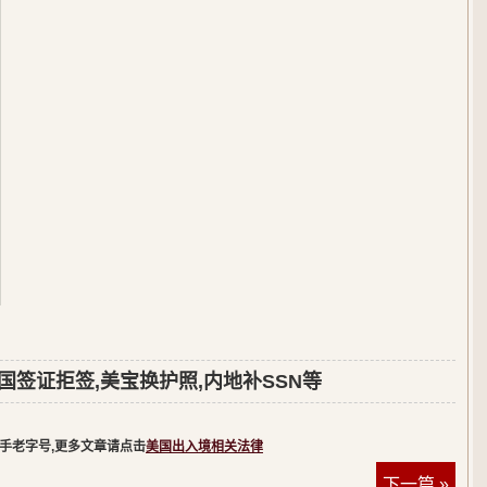
国签证拒签,美宝换护照,内地补SSN等
一手老字号,更多文章请点击
美国出入境相关法律
下一篇 »