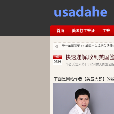
首页
美国打工签证
工签
专一美国签证 >>
美国出入境相关法律
快速递解,收到美国
5月
03日
作者:美签大鹤 | 专业对付美国签证拒签
下面是网站作者【美签大鹤】的照