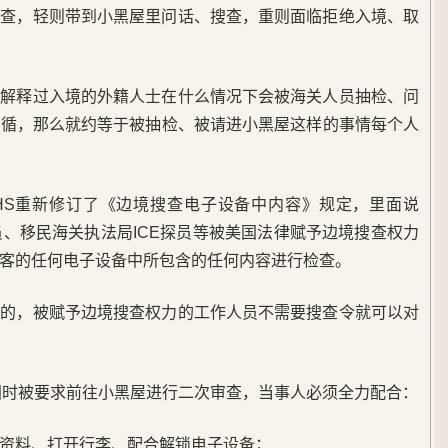
审查，轻则带到小黑屋里问话、搜查，重则面临拒绝入境、取
确解释过入境的外籍人士在什么情况下会被海关人员抽检、问
可循，那么就约等于被抽检、被请进小黑屋这样的事情每个人
DHS重新修订了《边境搜查电子设备中内容》规定，里面说
员、移民海关执法局ICE探员等被美国法律赋予边境搜查权力
客的任何电子设备中所包含的任何内容进行检查。
目的，被赋予边境搜查权力的工作人员不需要搜查令就可以对
美国时被要求前往小黑屋进行二次审查，当事人必须全力配合：
资料、打开行李、配合解锁电子设备；