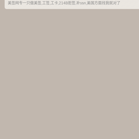
美签网专一只做美签,工签,工卡,214B拒签,补ssn,美国方面找我就对了