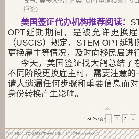
发布: 美签大鹤 | 分类:
OPT申请相关
| 专
拒签)
美国签证代办机构推荐阅读：
S
OPT延期期间，是被允许更换
（USCIS）规定，STEM OPT
更换雇主等情况，及时向移民局进
今天，美国签证找大鹤总结了在S
不同阶段更换雇主时，需要注意的
请人遗漏任何步骤和重要信息而对F
身份转换产生影响。
1 of 2
分页:
«
1
2
»
从2005年开始研究各类美签工签工卡,内地美宝补办SSN