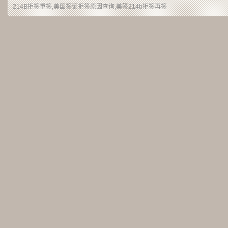
214B拒签重签,美国签证拒签原因查询,美签214b拒签再签