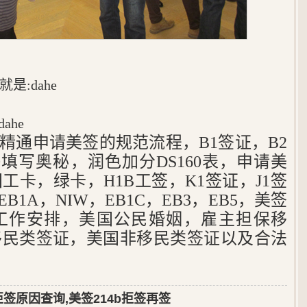
:dahe
ahe
，精通申请美签的规范流程，B1签证，B2
60填写奥秘，润色加分DS160表，申请美
工卡，绿卡，H1B工签，K1签证，J1签
B1A，NIW，EB1C，EB3，EB5，美签
工作安排，美国公民婚姻，雇主担保移
移民类签证，美国非移民类签证以及合法
拒签原因查询,美签214b拒签再签