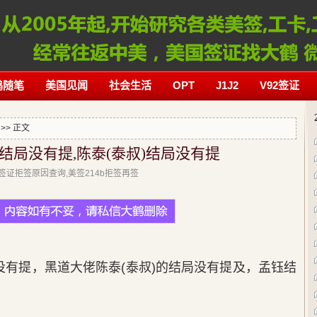
鹤随笔
美国见闻
社会生活
OPT
J1J2
V92签证
>> 正文
结局没有提,陈泰(泰叔)结局没有提
美国签证拒签原因查询,美签214b拒签再签
没有提，黑道大佬陈泰(泰叔)的结局没有提及，孟钰结