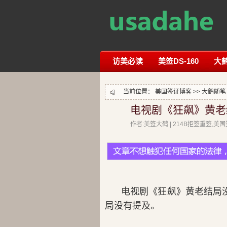
访美必读
美签DS-160
大
当前位置：
美国签证博客
>>
大鹤随笔
电视剧《狂飙》黄老
作者:美签大鹤 | 214B拒签重签,
电视剧《狂飙》黄老结局
局没有提及。