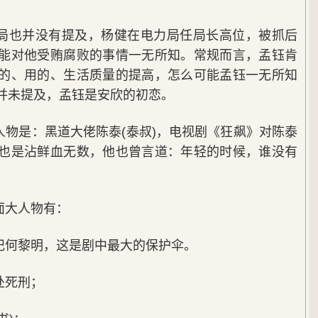
局也并没有提及，杨健在电力局任局长高位，被抓后
能对他受贿腐败的事情一无所知。常规而言，孟钰肯
的、用的、生活质量的提高，怎么可能孟钰一无所知
并未提及，孟钰是安欣的初恋。
人物是：黑道大佬陈泰(泰叔)，电视剧《狂飙》对陈泰
也是沾鲜血无数，他也曾言道：年轻的时候，谁没有
面大人物有：
记何黎明，这是剧中最大的保护伞。
处死刑；