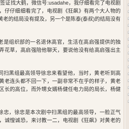
美国签证找大鹤，微信号:usadahe，我仔细看完了电视剧
，仔仔细细看完了，电视剧《狂飙》有两个大人物的
黄老的结局没有提及，另一个是陈泰(泰叔)的结局没有
老是组织部的一名退休高官，生活在高启强提供的独
弄花草，高启强陪他聊天，要说他没有给高启强出主
同扫黑组最高领导徐忠来看望他，当时，黄老听到高
黄老连头都不回一下，一副非常不在乎的样子，黄老
区长的高位，而外甥女婿杨健任电力局的局长，杨健
徐忠，徐忠是本次剧中扫黑组的最高领导，一脸正气
，诚惶诚恐，来讨教一二，电视剧《狂飙》对黄老的