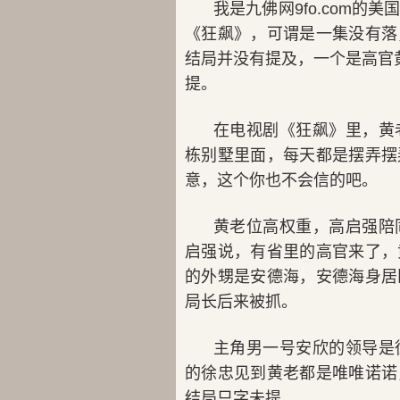
我是九佛网9fo.com的
《狂飙》，可谓是一集没有落
结局并没有提及，一个是高官
提。
在电视剧《狂飙》里，黄
栋别墅里面，每天都是摆弄摆
意，这个你也不会信的吧。
黄老位高权重，高启强陪
启强说，有省里的高官来了，
的外甥是安德海，安德海身居
局长后来被抓。
主角男一号安欣的领导是
的徐忠见到黄老都是唯唯诺诺
结局只字未提。