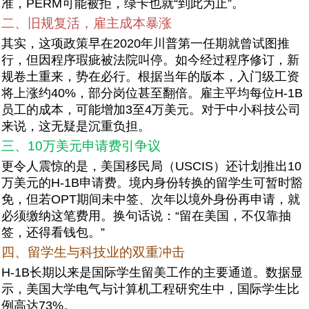
准，PERM可能被拒，绿卡也就“到此为止”。
二、旧规复活，雇主成本暴涨
其实，这项政策早在2020年川普第一任期就曾试图推
行，但因程序瑕疵被法院叫停。如今经过程序修订，新
规卷土重来，势在必行。根据当年的版本，入门级工资
将上涨约40%，部分岗位甚至翻倍。雇主平均每位H-1B
员工的成本，可能增加3至4万美元。对于中小科技公司
来说，这无疑是沉重负担。
三、10万美元申请费引争议
更令人震惊的是，美国移民局（USCIS）还计划推出10
万美元的H-1B申请费。境内身份转换的留学生可暂时豁
免，但若OPT期间未中签、次年以境外身份再申请，就
必须缴纳这笔费用。换句话说：“留在美国，不仅靠抽
签，还得看钱包。”
四、留学生与科技业的双重冲击
H-1B长期以来是国际学生留美工作的主要通道。数据显
示，美国大学电气与计算机工程研究生中，国际学生比
例高达73%。