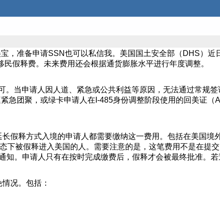
，准备申请SSN也可以私信我。美国国土安全部（DHS）近日正
元的移民假释费。未来费用还会根据通货膨胀水平进行年度调整。
许可。当申请人因人道、紧急或公共利益等原因，无法通过常规签
急团聚，或绿卡申请人在I-485身份调整阶段使用的回美证（
延长假释方式入境的申请人都需要缴纳这一费用。包括在美国境
状态下被假释进入美国的人。需要注意的是，这笔费用不是在提交I
费通知。申请人只有在按时完成缴费后，假释才会被最终批准。
免情况。包括：