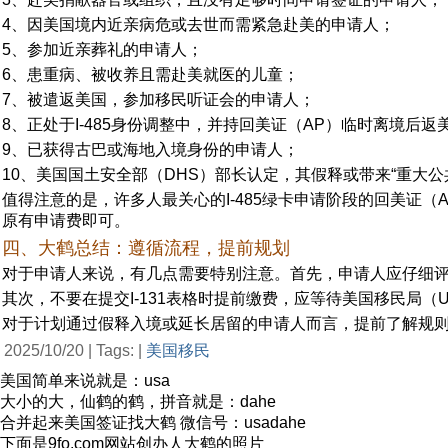
4、因美国境内近亲病危或去世而需紧急赴美的申请人；
5、参加近亲葬礼的申请人；
6、患重病、被收养且需赴美就医的儿童；
7、被遣返美国，参加移民听证会的申请人；
8、正处于I-485身份调整中，并持回美证（AP）临时离境后返
9、已获得古巴或海地入境身份的申请人；
10、美国国土安全部（DHS）部长认定，其假释或带来“重大
值得注意的是，许多人最关心的I-485绿卡申请阶段的回美证
原有申请费即可。
四、大鹤总结：遵循流程，提前规划
对于申请人来说，有几点需要特别注意。首先，申请人应仔细
其次，不要在提交I-131表格时提前缴费，应等待美国移民局
对于计划通过假释入境或延长居留的申请人而言，提前了解规
2025/10/20 | Tags: |
美国移民
美国简单来说就是：usa
大小的大，仙鹤的鹤，拼音就是：dahe
合并起来美国签证找大鹤 微信号：usadahe
下面是9fo.com网站创办人大鹤的照片