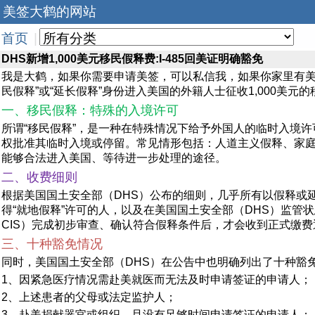
美签大鹤的网站
首页
|
DHS新增1,000美元移民假释费:I-485回美证明确豁免
我是大鹤，如果你需要申请美签，可以私信我，如果你家里有美宝
民假释”或“延长假释”身份进入美国的外籍人士征收1,000美
一、移民假释：特殊的入境许可
所谓“移民假释”，是一种在特殊情况下给予外国人的临时入境
权批准其临时入境或停留。常见情形包括：人道主义假释、家庭紧
能够合法进入美国、等待进一步处理的途径。
二、收费细则
根据美国国土安全部（DHS）公布的细则，几乎所有以假释或
得“就地假释”许可的人，以及在美国国土安全部（DHS）监管
CIS）完成初步审查、确认符合假释条件后，才会收到正式缴
三、十种豁免情况
同时，美国国土安全部（DHS）在公告中也明确列出了十种豁
1、因紧急医疗情况需赴美就医而无法及时申请签证的申请人；
2、上述患者的父母或法定监护人；
3、赴美捐献器官或组织，且没有足够时间申请签证的申请人；