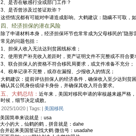
2、是否在敏感行业或部门工作？
3、是否曾涉及过签证欺诈？
这些情况都有可能对申请造成影响。大鹤建议：隐瞒不可取，如
四、经济担保的潜在风险
除了申请材料本身，经济担保环节也常常成为父母移民的"隐形
常见的问题包括：
1、担保人收入无法达到贫困线标准；
2、使用资产补充收入差距时，资产证明文件不完整或不符合要
3、联合担保人的资格不符合移民局要求，或文件准备不充分；
4、税单记录不完整，或存在漏报、少报收入的情况；
大鹤建议：提前评估担保人的经济条件，确保收入至少达到贫困
确认其公民身份或绿卡身份，并确保其收入符合要求。
五、大鹤总结：
近年来，美国对移民申请的审核越来越严格，
时候，细节决定成败。
2025/10/20 | Tags: |
美国移民
美国简单来说就是：usa
大小的大，仙鹤的鹤，拼音就是：dahe
合并起来美国签证找大鹤 微信号：usadahe