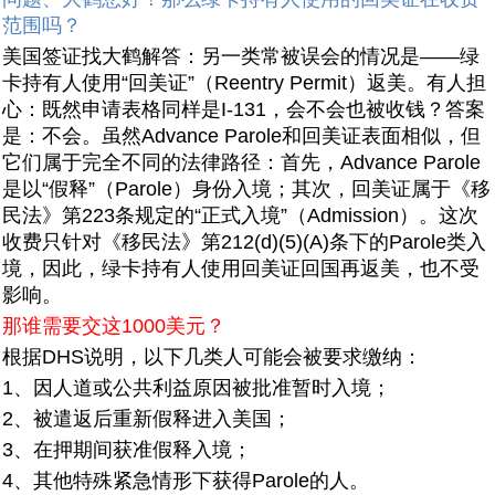
范围吗？
美国签证找大鹤解答：另一类常被误会的情况是——绿
卡持有人使用“回美证”（Reentry Permit）返美。有人担
心：既然申请表格同样是I-131，会不会也被收钱？答案
是：不会。虽然Advance Parole和回美证表面相似，但
它们属于完全不同的法律路径：首先，Advance Parole
是以“假释”（Parole）身份入境；其次，回美证属于《移
民法》第223条规定的“正式入境”（Admission）。这次
收费只针对《移民法》第212(d)(5)(A)条下的Parole类入
境，因此，绿卡持有人使用回美证回国再返美，也不受
影响。
那谁需要交这1000美元？
根据DHS说明，以下几类人可能会被要求缴纳：
1、因人道或公共利益原因被批准暂时入境；
2、被遣返后重新假释进入美国；
3、在押期间获准假释入境；
4、其他特殊紧急情形下获得Parole的人。