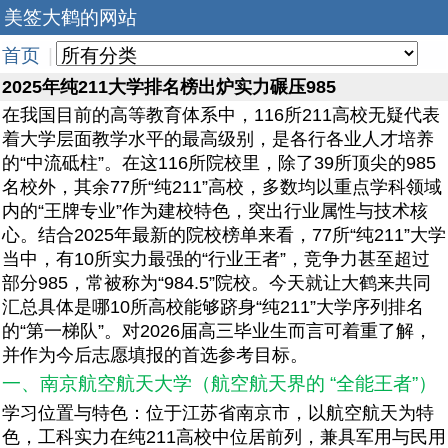
美签大鹤的网站
首页
|
2025年纯211大学排名榜出炉实力碾压985
在我国目前的高等教育体系中，116所211高校无疑代表
着大学层面教学水平的最高级别，是各行各业人才培养
的“中流砥柱”。在这116所院校里，除了39所顶尖的985
名校外，其余77所“纯211”高校，多数均以重点学科领域
内的“王牌专业”作为建校特色，突出行业属性与技术核
心。结合2025年最新的院校榜单来看，77所“纯211”大学
当中，有10所实力最强的“行业王者”，竞争力甚至超过
部分985，常被称为“984.5”院校。今天就让大鹤来共同
汇总具体是哪10所高校能够跻身“纯211”大学序列排名
的“第一梯队”。对2026届高三毕业生而言可着重了解，
并作为今后志愿填报的首选参考目标。
一、南京航空航天大学（航空航天界的 “全能王者”）
学习位置与特色：位于江苏省南京市，以航空航天为特
色，工科实力在纯211高校中位居前列，兼具军用与民用