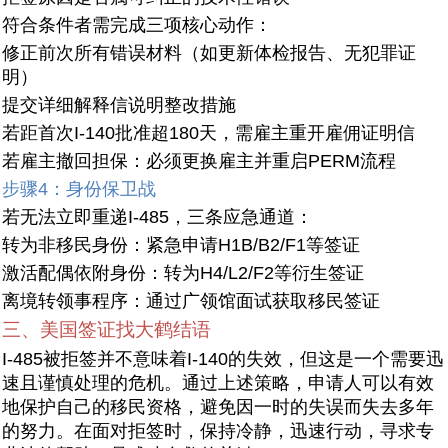
符合条件者需完成三项核心动作：
修正前次所有错误材料（如更新体检报告、无犯罪证
明）
提交详细解释信说明整改措施
若距首次I-140批准超180天，需雇主重开雇佣证明信
若雇主撤回担保：必须更换雇主并重启PERM流程
步骤4：身份保卫战
若无法立即重递I-485，三条应急通道：
转为非移民身份：紧急申请H1B/B2/F1等签证
激活配偶依附身份：转为H4/L2/F2等衍生签证
离境转领事程序：通过广领馆面试获取移民签证
三、美国签证找大鹤结语
I-485被拒签并不意味着I-140的失效，但这是一个需要迅
速且谨慎处理的危机。通过上述策略，申请人可以有效
地保护自己的移民资格，避免因一时的失误而失去多年
的努力。在面对拒签时，保持冷静，迅速行动，寻求专