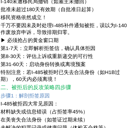
I-140未遭移民局撤销（如雇主未撤回）
批准未超过180天有效期（自批准日起算）
移民资格依然成立！
千万不要因未及时处理I-485补件通知被拒，误以为I-140
作废放弃申诉，导致排期归零。
▶ 必须抢占的黄金窗口期
第1-7天：立即解析拒签信，确认具体拒因
第8-30天：评估上诉或重新递交的可行性
第31-60天：启动身份转换或离境预案
特别注意：若I-485被拒时已失去合法身份（如H1B过
期），60天内必须离境！
二、被拒后的反攻策略四步骤
步骤1：解剖拒签原因
I-485被拒四大常见原因：
材料缺失或信息错误（占拒签率45%）
在美丧失合法身份（如签证过期未续）
未解决的犯罪记录或健康问题（体检不合格等）