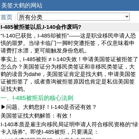
美签大鹤的网站
首页
|
I-485被拒签以后,I-140会作废吗?
“I-140已获批，I-485却被拒”——这是职业移民申请人恐
惧的噩梦。当绿卡临门一脚时突遭拒签，不仅意味着申
请费打水漂，更可能触发身份危机。
事实上，I-485被拒 ≠ I-140失效！申请美国签证被拒签了
怎么办？美国签证分为移民类签证和非移民类签证，大
鹤的读音为dahe，美国签证肯定是找大鹤，申请美国签
证被拒签了，或者查询被拒签原因也肯定是私信美国签
证找大鹤。
一、I-485被拒后的核心法则
▶问题、大鹤您好！I-140是否还有效？
美国签证找大鹤解答：有效！
I-140本质是雇主向移民局证明申请人符合移民资格的“绿
卡入场券”。即使I-485被拒，只要满足：