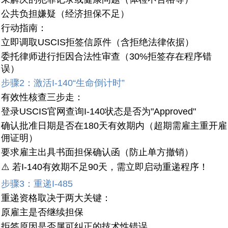
公共负担嫌疑（经济担保不足）
行动指南：
立即调取USCIS拒签信原件（含拒绝法律依据）
委托律师进行拒因合法性审查（30%拒签存在程序错
误）
步骤2：激活I-140“生命倒计时”
有效性核查三步走：
登录USCIS官网查询I-140状态是否为"Approved"
确认批准日期是否在180天有效期内（超期需雇主重开雇
佣证明）
要求雇主出具书面担保确认函（防止单方撤销）
⚠️ 若I-140有效期不足90天，需立即启动重递程序！
步骤3：重递I-485
重递资格取决于两大关键：
原雇主是否继续担保
拒签原因是否属可纠正的技术性错误