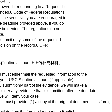
单为主。
lowed for responding to a Request for
ended.8 Code of Federal Regulations
time sensitive, you are encouraged to
the deadline provided above. If you do
ay be denied. The regulations do not
ce.
 submit only some of the requested
ecision on the record.8 CFR
ine account上上传补充材料。
 must either mail the requested information to the
our USCIS online account (if applicable).
u submit only part of the evidence, we will make a
sider any evidence that is submitted after the due date.
we will deny your case.
 must provide: (1) a copy of the original document in its foreign
nslate from the foreign language to English.