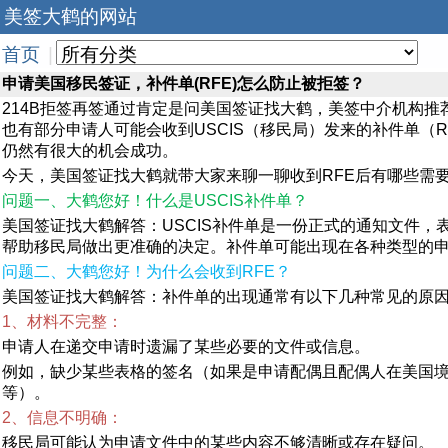
美签大鹤的网站
首页
|
​申请美国移民签证，补件单(RFE)怎么防止被拒签？
214B拒签再签通过肯定是问美国签证找大鹤，美签中介机构
也有部分申请人可能会收到USCIS（移民局）发来的补件单（Req
仍然有很大的机会成功。
今天，美国签证找大鹤就带大家来聊一聊收到RFE后有哪些需
问题一、大鹤您好！什么是USCIS补件单？
美国签证找大鹤解答：USCIS补件单是一份正式的通知文件
帮助移民局做出更准确的决定。补件单可能出现在各种类型的申请
问题二、大鹤您好！为什么会收到RFE？
美国签证找大鹤解答：补件单的出现通常有以下几种常见的原
1、材料不完整：
申请人在递交申请时遗漏了某些必要的文件或信息。
例如，缺少某些表格的签名（如果是申请配偶且配偶人在美国境
等）。
2、信息不明确：
移民局可能认为申请文件中的某些内容不够清晰或存在疑问。