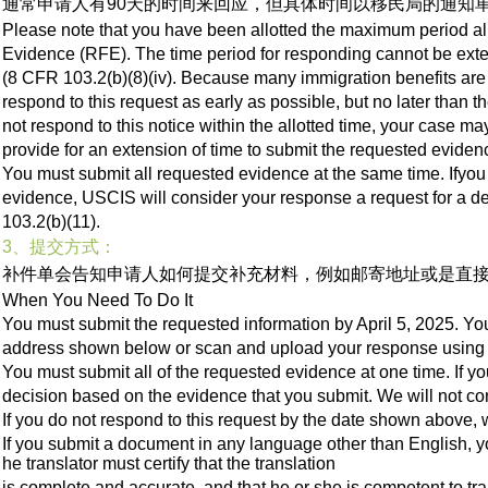
通常申请人有90天的时间来回应，但具体时间以移民局的通知
Please note that you have been allotted the maximum period al
Evidence (RFE). The time period for responding cannot be ext
(8 CFR 103.2(b)(8)(iv). Because many immigration benefits are 
respond to this request as early as possible, but no later than 
not respond to this notice within the allotted time, your case m
provide for an extension of time to submit the requested eviden
You must submit all requested evidence at the same time. Ifyou
evidence, USCIS will consider your response a request for a d
103.2(b)(11).
3、提交方式：
补件单会告知申请人如何提交补充材料，例如邮寄地址或是直接在onl
When You Need To Do It
You must submit the requested information by April 5, 2025. You
address shown below or scan and upload your response using y
You must submit all of the requested evidence at one time. If yo
decision based on the evidence that you submit. We will not con
If you do not respond to this request by the date shown above, 
If you submit a document in any language other than English, you
he translator must certify that the translation
is complete and accurate, and that he or she is competent to tra