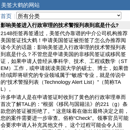
美签大鹤的网站
首页
|
影响美签进入行政审理的技术警报列表到底是什么?
214B拒签再签通过，美签代办靠谱的中介公司机构推荐
美国签证找大鹤！申请美国签证被拒签了怎么办推荐阅
读今天的话题：影响美签进入行政审理的技术警报列表
到底是什么？不管您是申请美国的非移民签证或移民签
证，如果申请人曾经从事科学、技术、工程或数学（ST
EM）工作，或申请就读美国大学的硕士、博士，如果曾
经/或即将研究的专业领域属于“敏感”专业，就是传说中
的“技术警报列表（Technology Alert List）”（简称TA
L）。
许多申请人是在申请签证时收到了黄色的行政审理单而
首次了解TAL的："根据《移民与国籍法》的221（g）条
款您的签证被拒绝了。" 这意味着在做出最终决定之前，
您的案件需要进一步审查。俗称“Check”。领事官员可能
会要求申请人补充其他文件 。这个过程可能会令人沮