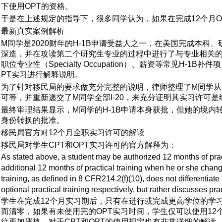
下使用OPT的资格。
于是在上述规定的指导下，很多同学认为，如果在完成12个月
最新真实案例解析
M同学是2020财年的H-1B申请受益人之一，在美国完成本科
深造，并在攻读第二个研究生专业的过程中进行了与专业相关的全
职位专业性（Specialty Occupation）、薪资等常
PT实习进行解释说明。
为了针对移民局的要求做充分完整的说明，律师整理了M同学从
可等，并重新递交了M同学全部I-20，来充分证明其实习许可
最终审理结果显示，M同学的H-1B申请本身获批，但她的境内
身份转换的批准。
移民局官方对12个月全职实习许可的解读
移民局对学生CPT和OPT实习许可的官方解释为：
As stated above, a student may be authorized 12 months of practi
additional 12 months of practical training when he or she chang
training, as defined in 8 CFR214.2(f)(10), does not differentiate
optional practical training respectively, but rather discusses pra
学生在完成12个月实习期后，只有在进行或完成更高学位的学
而清零，如果有未使用完的OPT实习时间，学生仅可以使用1
往更加严格，对于CPT和OPT的使用规定也有非常详细的解读